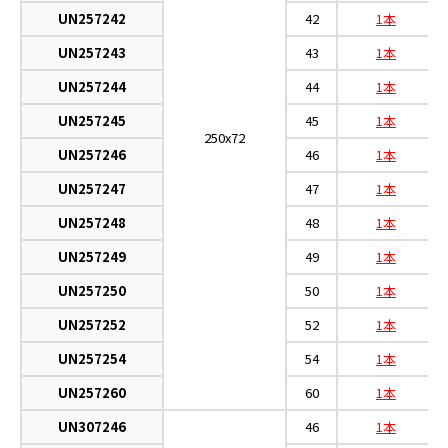
UN257242
42
1本
UN257243
43
1本
UN257244
44
1本
UN257245
45
1本
250x72
UN257246
46
1本
UN257247
47
1本
UN257248
48
1本
UN257249
49
1本
UN257250
50
1本
UN257252
52
1本
UN257254
54
1本
UN257260
60
1本
UN307246
46
1本