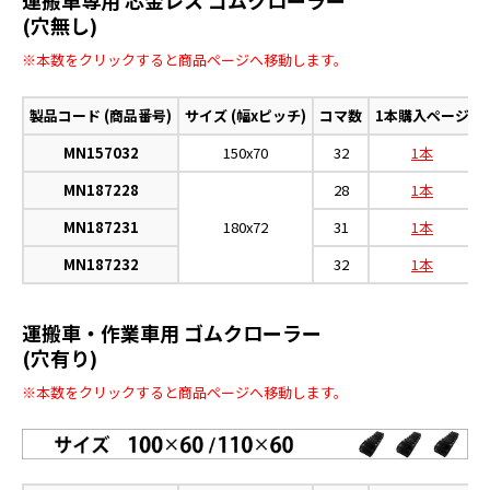
運搬車専用 芯金レス ゴムクローラー
(穴無し)
※本数をクリックすると商品ページへ移動します。
製品コード (商品番号)
サイズ (幅xピッチ)
コマ数
1本購入ページ
MN157032
150x70
32
1本
MN187228
28
1本
MN187231
180x72
31
1本
MN187232
32
1本
運搬車・作業車用 ゴムクローラー
(穴有り)
※本数をクリックすると商品ページへ移動します。