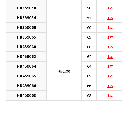
HB359050
50
1本
HB359054
54
1本
HB359060
60
1本
HB359065
65
1本
HB459060
60
1本
HB459062
62
1本
HB459064
64
1本
450x90
HB459065
65
1本
HB459066
66
1本
HB459068
68
1本