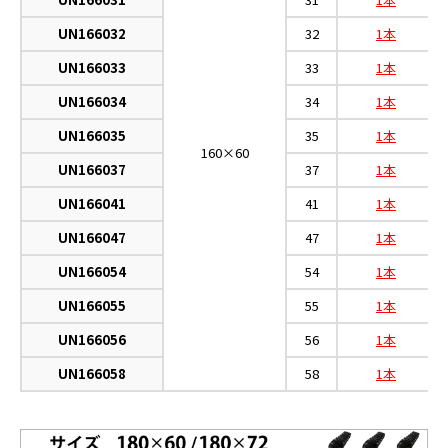
UN166032
32
1本
UN166033
33
1本
UN166034
34
1本
UN166035
35
1本
160×60
UN166037
37
1本
UN166041
41
1本
UN166047
47
1本
UN166054
54
1本
UN166055
55
1本
UN166056
56
1本
UN166058
58
1本