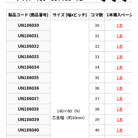
製品コード (商品番号)
サイズ (幅xピッチ)
コマ数
1本購入ページ
UN186030
30
1本
UN186031
31
1本
UN186032
32
1本
UN186033
33
1本
UN186034
34
1本
UN186035
35
1本
UN186036
36
1本
UN186037
37
1本
UN186038
38
1本
180×60（N）
芯金幅（約30mm）
UN186039
39
1本
UN186040
40
1本