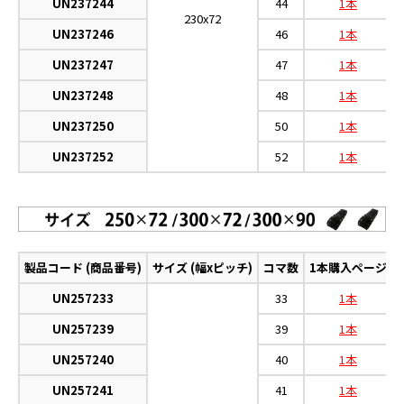
UN237244
44
1本
230x72
UN237246
46
1本
UN237247
47
1本
UN237248
48
1本
UN237250
50
1本
UN237252
52
1本
製品コード (商品番号)
サイズ (幅xピッチ)
コマ数
1本購入ページ
UN257233
33
1本
UN257239
39
1本
UN257240
40
1本
UN257241
41
1本