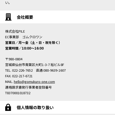
い。
会社概要
株式会社PILE
EC事業部 ゴムクロワン
営業日／月〜金（土・日・祝を除く）
営業時間／10:00〜16:00
〒980-0804
宮城県仙台市青葉区大町1-3-7 裕ビル8F
TEL. 022-226-7652 直通:080-9639-1607
FAX. 022-217-6721
MAIL.
hello@gomukuro-one.com
適格請求書発行事業者登録番号
T8370001018732
個人情報の取り扱い