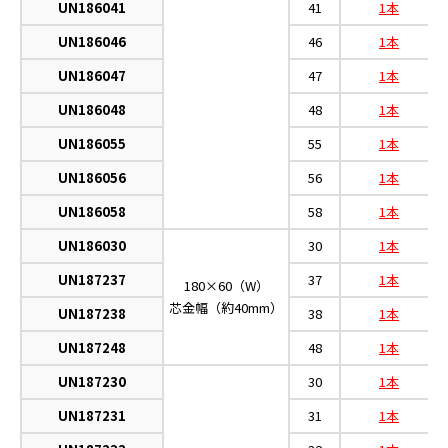
UN186041
41
1本
UN186046
46
1本
UN186047
47
1本
UN186048
48
1本
UN186055
55
1本
UN186056
56
1本
UN186058
58
1本
UN186030
30
1本
UN187237
37
1本
180×60（W）
芯金幅（約40mm）
UN187238
38
1本
UN187248
48
1本
UN187230
30
1本
UN187231
31
1本