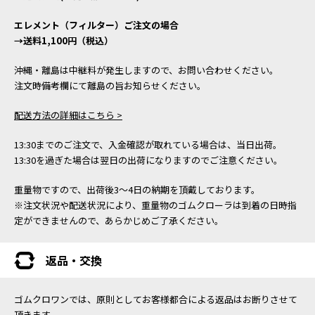
エレメント（フィルター）ご注文の場合
→送料1,100円（税込）
沖縄・離島は中継料が発生しますので、お問い合わせください。
注文時備考欄にて離島の旨お知らせください。
配送方法の詳細はこちら >
13:30までのご注文で、入金確認が取れている場合は、当日出荷。
13:30を過ぎた場合は翌日の出荷になりますのでご注意ください。
重量物ですので、出荷後3～4日の納期を頂戴しております。
※注文状況や配送状況により、重量物のゴムクローラは到着の日時指
定ができませんので、あらかじめご了承ください。
返品・交換
ゴムクロワンでは、原則としてお客様都合による返品はお断りさせて
頂きます。