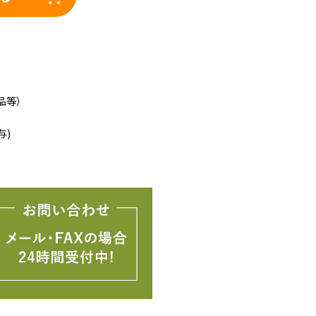
品等）
与)