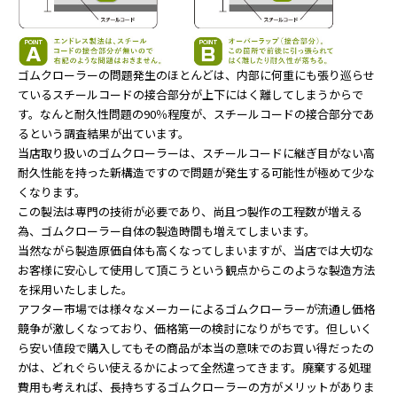
ゴムクローラーの問題発生のほとんどは、内部に何重にも張り巡らせ
ているスチールコードの接合部分が上下にはく離してしまうからで
す。なんと耐久性問題の90％程度が、スチールコードの接合部分であ
るという調査結果が出ています。
当店取り扱いのゴムクローラーは、スチールコードに継ぎ目がない高
耐久性能を持った新構造ですので問題が発生する可能性が極めて少な
くなります。
この製法は専門の技術が必要であり、尚且つ製作の工程数が増える
為、ゴムクローラー自体の製造時間も増えてしまいます。
当然ながら製造原価自体も高くなってしまいますが、当店では大切な
お客様に安心して使用して頂こうという観点からこのような製造方法
を採用いたしました。
アフター市場では様々なメーカーによるゴムクローラーが流通し価格
競争が激しくなっており、価格第一の検討になりがちです。但しいく
ら安い値段で購入してもその商品が本当の意味でのお買い得だったの
かは、どれぐらい使えるかによって全然違ってきます。廃棄する処理
費用も考えれば、長持ちするゴムクローラーの方がメリットがありま