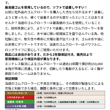
す。
最高級ゴムを使用しているので、ソフトで装着しやすい！
以前に社外品のゴムクローラーを購入した方なら分かるはず！装着し
ようと思ったら、硬くて装着するのが大変だったということはありま
せんか？当店のゴムクローラーは最高級のゴムを使用していること
と、技術改良により、よりソフトで装着しやすいゴムクローラーを実
現しました。さらに、水や油に強い処理加工を盛り込んでいる為、他
社製に比べ、耐久性や寿命に大幅な差が出ています。ゴムは水や油に
は非常にデリケートですので、当店のゴムクローラーはパワフルに、
ロングライフに安心してご使用いただけます。
商品には自信があります。だから2年間保証付き。
販売日より
使用機械により保証内容が異なります。
エンドレス製法によるゴムクローラーは過去10年間で累計約150,000
本程が市場に流通してますが、切断したり亀裂が入るなど、はく離が
原因でのクレームはありません。
保証期間
当店のゴムクローラーに不具合が発生し、その原因が製造などによる
欠陥と判断できた場合、期間と条件に従って交換をいたします。