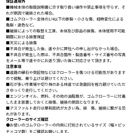
保証適用外
■機械本体の取扱説明書に示す取り扱い操作や禁止事項を守らず、そ
れが原因で破損された場合。
■ゴムクローラー全体の1/4以下の断裂・小さな傷、経時変化による
亀裂・退色など。
■破損によっての取替え工賃、本体及び部品の損傷、本体使用不可能
期間における損害保証
■天災による損傷
■不具合が発生した後、速やかに弊社への申し出がなかった場合。
■不具合が発生した際は、不具合箇所・製造番号・サイズ番号の写真
をメール等で速やかにお送り頂いた後に対応させて頂きます。
注意事項
■道路の縁石や突起物などはクローラーを傷つける可能性があります
ので接触、乗り上げは避けてください。
■石が多い作業場や切り株のある林道では急旋回を極力避けていただ
きゆっくり走行してください。
■エンジンオイル、燃料、その他の油脂類が、ゴムクローラーに付着
したまま放置しておくと損傷、破損の原因となります。
■アスファルト走行は摩耗抵抗が大きい為、損 傷、破損に繋がる恐
れがあります。
クローラーのサイズ確認
●お使いのゴムクローラーの内側に打刻されているサイズ（幅×ピッ
チ×コマ数）をご確認お願いします。