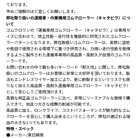
ております。
予めご理解のほど宜しくお願いします。
弊社取り扱いの運搬車・作業機用ゴムクローラー（キャタピラ）につ
いて
ゴムクロワンの『運搬車用ゴムクローラー（キャタピラ）』は専用サ
イズに合わせて、
排土性能・走行性を徹底的に研究された
ゴムクロー
ラーパターンとなります。
弊社取扱いゴムクローラーは、実際に湿地
や乾田で使用される環境下に基づき研究され、力強い走行性能を発揮
するように製作された運搬車専用の高品質・高耐久が自慢のゴムクロ
ーラーです。
お問い合わせの中で最も多いキーワード『耐久性』に関して、弊社取
扱いのゴムクローラーはお客様に非常に大好評を頂いております。
製
法もエンドレスワイヤー加工により、更に断裂するというリスクも限
りなく抑えた高品質・高耐久運搬車用ゴムクローラー（キャタピラ）
として安心してご使用頂けます。
高価な純正品ゴムクローラーに比べ、非常にリーズナブルな価格で購
入できて、尚且つ大きな経費の削減が可能です。
高品質に加え、ロングライフ、コストパフォーマンスが魅力的なゴム
クローラーを安心して購入出来るというところが、弊社の選ばれる理
由の大きな1つでもあります。
特徴・スペック
●メーカー/東日興産