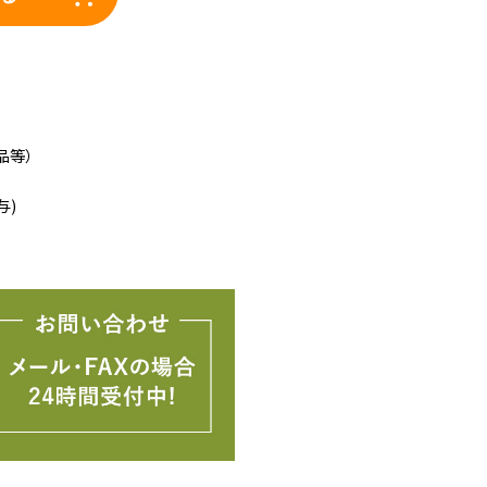
品等）
与)