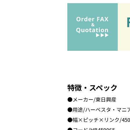
特徴・スペック
●メーカー/東日興産
●用途/ハーベスタ・マニ
●幅×ピッチ×リンク/450x
●コード/HB459065