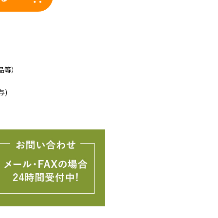
品等）
与)