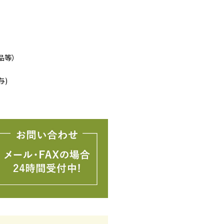
品等）
与)