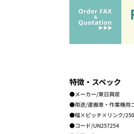
特徴・スペック
●メーカー/東日興産
●用途/運搬車・作業機用
●幅×ピッチ×リンク/250x
●コード/UN257254