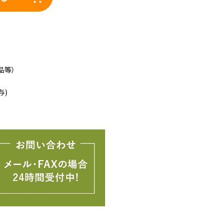
品等）
与)