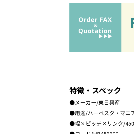
特徴・スペック
●メーカー/東日興産
●用途/ハーベスタ・マニ
●幅×ピッチ×リンク/450x
●コード/HB459066