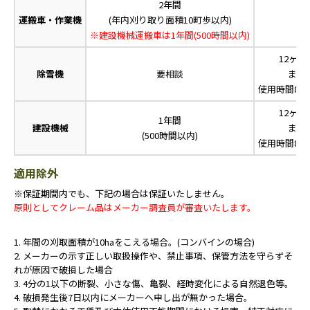
2年間
運搬車・作業機
(年内刈り取り面積10町歩以内)
-
※建設機械運搬車は1年間(500時間以内)
12ヶ月
除雪機
要相談
また
使用時間80
12ヶ月
1年間
建設機械
また
(500時間以内)
使用時間80
適用除外
※保証期間内でも、下記の場合は保証いたしません。
原則としてクレーム品はメーカー調査員が審査いたします。
1. 年間の刈取面積が10haをこえる場合。(コンバインの場合)
2. メーカーの示す正しい取扱操作や、禁止事項、保管方法を守らずそ
れが原因で破損した場合
3. 4分の1以下の断裂、小さな傷、亀裂、経時変化による自然退色等。
4. 破損発生後7日以内にメーカーへ申し出が無かった場合。