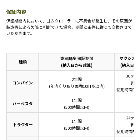
保証内容
保証期間内において、ゴムクローラーに不具合が発生し、その原因が
製造等による欠陥と判断できた場合、期間と条件に従って交換させて
いただきます。
東日興産 保証期間
マクシス 
種類
(納入日から起算)
(納入日か
30ヶ月
2年間
コンバイン
また
(年内刈り取り面積10町歩以内)
使用時間30
1年間
ハーベスタ
-
(500時間以内)
24ヶ月
1年間
トラクター
また
(500時間以内)
使用時間50