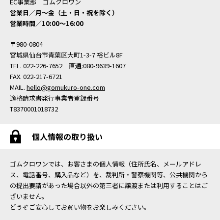
EC事業部 ゴムクロワン
営業日／月〜金（土・日・祝を除く）
営業時間／10:00〜16:00
〒980-0804
宮城県仙台市青葉区大町1-3-7 裕ビル8F
TEL. 022-226-7652 直通:080-9639-1607
FAX. 022-217-6721
MAIL.
hello@gomukuro-one.com
適格請求書発行事業者登録番号
T8370001018732
個人情報の取り扱い
ゴムクロワンでは、お客さまの個人情報（住所氏名、メールアドレ
ス、電話番号、購入品など）を、裁判所・警察機関等、公共機関から
の提出要請があった場合以外の第三者に譲渡または利用することはご
ざいません。
どうぞご安心してお買い物をお楽しみください。