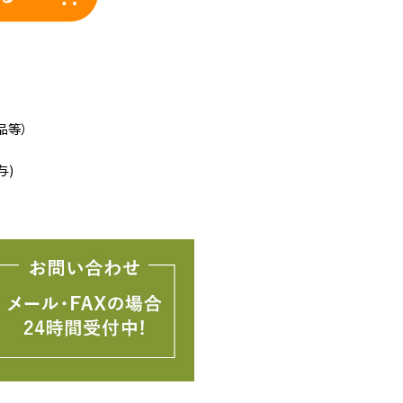
品等）
与)