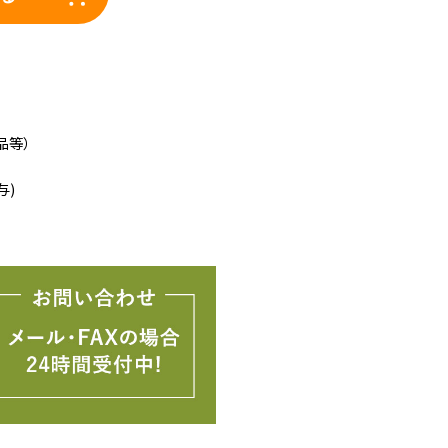
品等）
与)