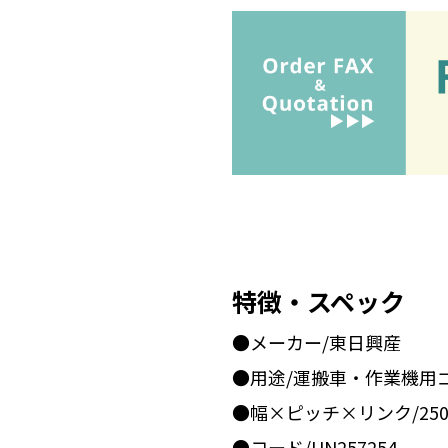
特徴・スペック
●メーカー/東日興産
●用途/運搬車・作業機用
●幅×ピッチ×リンク/250x
●コード/UN257254