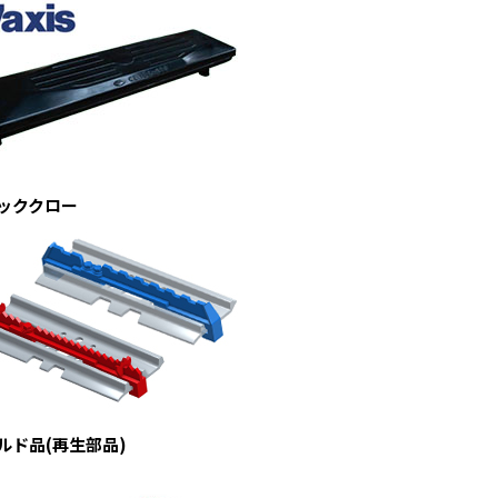
ッククロー
ルド品(再生部品)