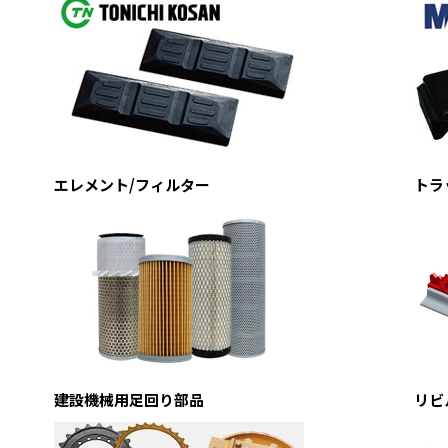
エレメント/フィルター
トラ
建設機械用足回り部品
リビ