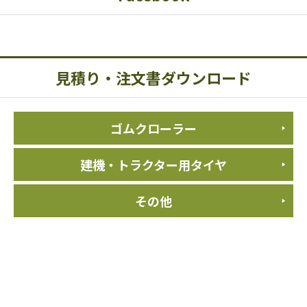
お値下げしました。
機械の設定がない場合もご案内できる場合がございます。お気軽にお
問い合わせください！
商品一覧ページはこちら
見積り・注文書ダウンロード
2023/12/5(火)
VOLTEXバッテリー取り扱いのお知らせ
VOLTEX製バッテリーの販売をスタートしました。
ゴムクローラー
国産専用、アイドリング、ハイブリット車専用など多数ご用意してお
ります！
建機・トラクター用タイヤ
▶︎ 商品一覧はこちら
2023/11/22(水)
その他
BPW純正グリス取り扱いのお知らせ
BPW製 車軸 純正グリス ECO-Li Plus（エコリチュームプラス）の販売
をスタートしました。
お見積もり大歓迎です！お気軽にお問い合わせ下さい。
▶︎ 商品一覧はこちら