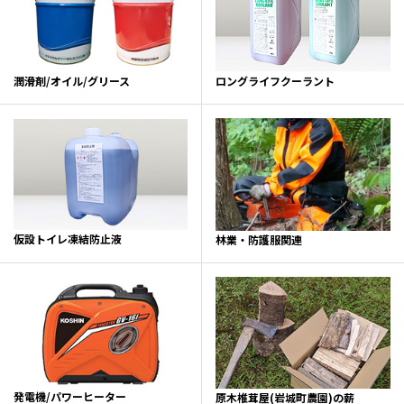
潤滑剤/オイル/グリース
ロングライフクーラント
仮設トイレ凍結防止液
林業・防護服関連
発電機/パワーヒーター
原木椎茸屋(岩城町農園)の薪