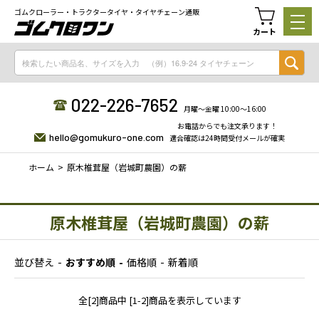
ゴムクローラー・トラクタータイヤ・タイヤチェーン通販
カート
022-226-7652
月曜〜金曜 10:00〜16:00
お電話からでも注文承ります！
hello@gomukuro-one.com
適合確認は24時間受付メールが確実
ホーム
原木椎茸屋（岩城町農園）の薪
原木椎茸屋（岩城町農園）の薪
並び替え
おすすめ順
価格順
新着順
全[2]商品中 [1-2]商品を表示しています