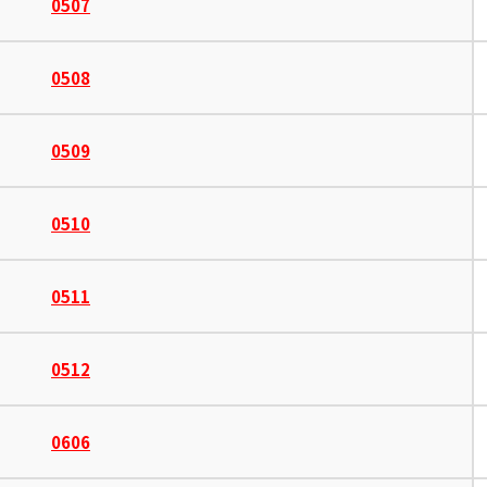
0507
0508
0509
0510
0511
0512
0606