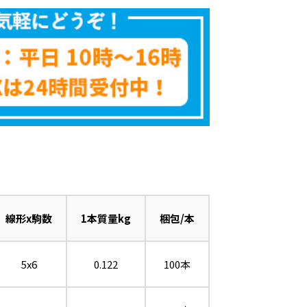
線形x駒数
1本質量kg
梱包/本
5x6
0.122
100本