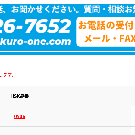
します。
HSK品番
0506