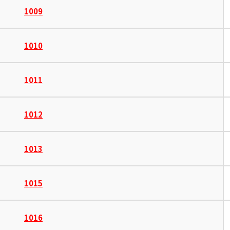
1009
1010
1011
1012
1013
1015
1016