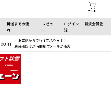
カート
発送までの流
レビュ
ログイン
新規会員登
れ
ー
録
お電話からでも注文承ります！
.com
適合確認は24時間受付メールが確実
。