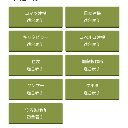
コマツ建機
日立建機
適合表 》
適合表 》
キャタピラー
コベルコ建機
適合表 》
適合表 》
住友
加藤製作所
適合表 》
適合表 》
ヤンマー
クボタ
適合表 》
適合表 》
竹内製作所
適合表 》