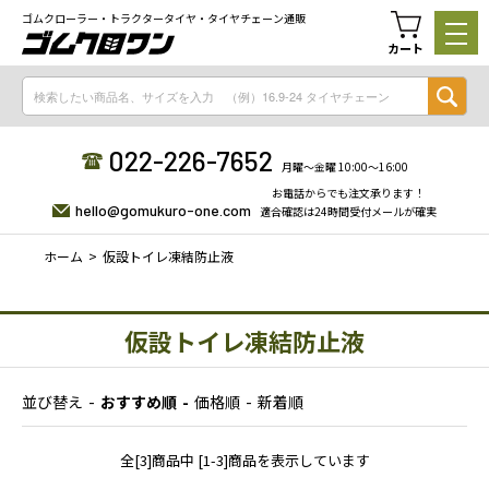
ゴムクローラー・トラクタータイヤ・タイヤチェーン通販
カート
022-226-7652
月曜〜金曜 10:00〜16:00
お電話からでも注文承ります！
hello@gomukuro-one.com
適合確認は24時間受付メールが確実
ホーム
仮設トイレ凍結防止液
仮設トイレ凍結防止液
並び替え
おすすめ順
価格順
新着順
全[3]商品中 [1-3]商品を表示しています