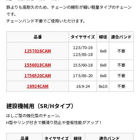
鉄よりも高耐久のため、チェーンの線形が細い軽量タイプのチェーン
です。
チェーンバンド不要でご使用いただけます。
品番
タイヤサイズ
線径
適合バンド
12.5/70-16
1257016CAM
6x8
不要
12.5/65-18
1556018CAM
15.5/60-18
6x8
不要
1756520CAM
17.5/65-20
6x8
不要
16924CAM
16.9-24
8x10
不要
建設機械用（SR/Hタイプ）
はしご型の強化型のチェーン。
H型やリング付きで横滑り防止や登坂性能がアップ！
品番
タイヤサイズ
線径
適合バンド