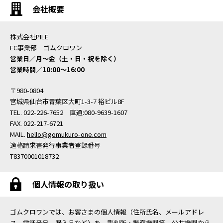
会社概要
株式会社PILE
EC事業部 ゴムクロワン
営業日／月〜金（土・日・祝を除く）
営業時間／10:00〜16:00
〒980-0804
宮城県仙台市青葉区大町1-3-7 裕ビル8F
TEL. 022-226-7652 直通:080-9639-1607
FAX. 022-217-6721
MAIL.
hello@gomukuro-one.com
適格請求書発行事業者登録番号
T8370001018732
個人情報の取り扱い
ゴムクロワンでは、お客さまの個人情報（住所氏名、メールアドレ
ス、電話番号、購入品など）を、裁判所・警察機関等、公共機関から