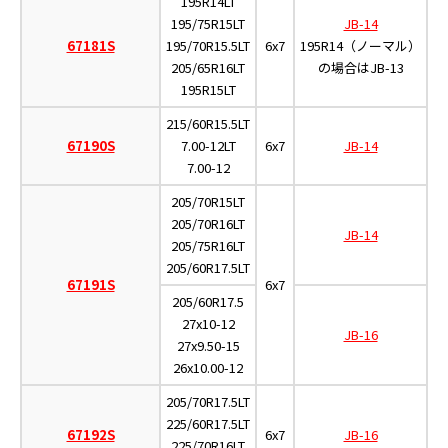
195R14LT
195/75R15LT
JB-14
67181S
195/70R15.5LT
6x7
195R14（ノーマル）
205/65R16LT
の場合はJB-13
195R15LT
215/60R15.5LT
67190S
7.00-12LT
6x7
JB-14
7.00-12
205/70R15LT
205/70R16LT
JB-14
205/75R16LT
205/60R17.5LT
67191S
6x7
205/60R17.5
27x10-12
JB-16
27x9.50-15
26x10.00-12
205/70R17.5LT
225/60R17.5LT
67192S
6x7
JB-16
225/70R16LT