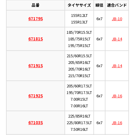
品番
タイヤサイズ
線径
適合バンド
155R12LT
67179S
6x7
JB-10
155R13LT
185/70R15.5LT
67181S
185/75R15LT
6x7
JB-14
195/75R15LT
215/60R15.5LT
205/65R16LT
67191S
6x7
JB-14
205/70R16LT
215/70R15LT
205/60R17.5LT
195/70R17.5LT
67192S
6x7
JB-16
7.00R15LT
7.00R16LT
225/85R16LT
67103S
225/80R17.5LT
6x7
JB-16
7.50R16LT