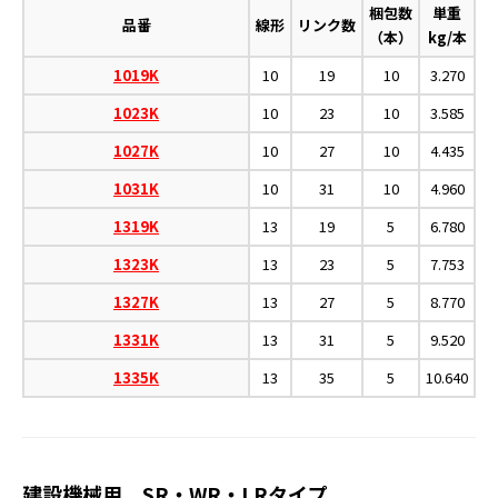
梱包数
単重
品番
線形
リンク数
（本）
kg/本
1019K
10
19
10
3.270
1023K
10
23
10
3.585
1027K
10
27
10
4.435
1031K
10
31
10
4.960
1319K
13
19
5
6.780
1323K
13
23
5
7.753
1327K
13
27
5
8.770
1331K
13
31
5
9.520
1335K
13
35
5
10.640
建設機械用 SR・WR・LRタイプ