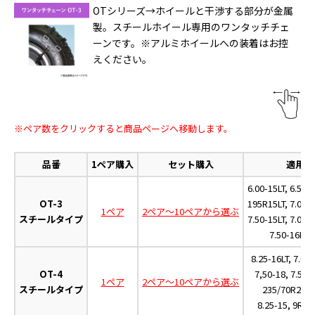
OTシリーズ→ホイールと干渉する部分が金属
製。スチールホイール専用のワンタッチチェ
ーンです。※アルミホイールへの装着はお控
えください。
※ペア数をクリックすると商品ページへ移動します。
品番
1ペア購入
セット購入
適用タ
6.00-15LT, 6.50-1
OT-3
195R15LT, 7.00-1
1ペア
2ペア～10ペアから選ぶ
スチールタイプ
7.50-15LT, 7.00-1
7.50-16LT
8.25-16LT, 7.00-
OT-4
7,50-18, 7.50-2
1ペア
2ペア～10ペアから選ぶ
スチールタイプ
235/70R22.5
8.25-15, 9R19