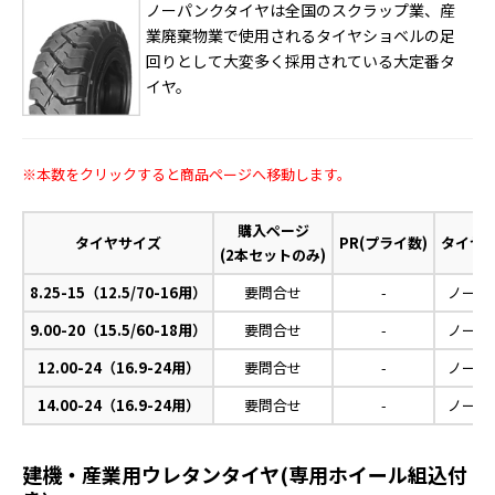
ノーパンクタイヤは全国のスクラップ業、産
業廃棄物業で使用されるタイヤショベルの足
回りとして大変多く採用されている大定番タ
イヤ。
※本数をクリックすると商品ページへ移動します。
購入ページ
タイヤサイズ
PR(プライ数)
タイヤ
(2本セットのみ)
8.25-15（12.5/70-16用）
要問合せ
-
ノーパ
9.00-20（15.5/60-18用）
要問合せ
-
ノーパ
12.00-24（16.9-24用）
要問合せ
-
ノーパ
14.00-24（16.9-24用）
要問合せ
-
ノーパ
建機・産業用ウレタンタイヤ(専用ホイール組込付