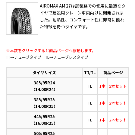
AIROMAX AM 27は舗装路での使用に最適なタ
イヤで建設用クレーン車両向けに開発されま
した。耐熱性、コンフォート性に非常に優れ
た特徴を持つタイヤです。
※本数をクリックすると商品ページへ移動します。
TT→チューブタイプ TL→チューブレスタイプ
タイヤサイズ
TT/TL
商品ページ
385/95R24
TL
1本
2本セット
（14.00R24）
385/95R25
TL
1本
2本セット
（14.00R25）
445/95R25
TL
1本
2本セット
（16.00R25）
505/95R25