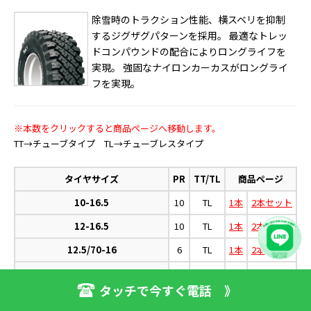
除雪時のトラクション性能、横スベリを抑制
するジグザグパターンを採用。 最適なトレッ
ドコンパウンドの配合によりロングライフを
実現。 強固なナイロンカーカスがロングライ
フを実現。
※本数をクリックすると商品ページへ移動します。
TT→チューブタイプ TL→チューブレスタイプ
タイヤサイズ
PR
TT/TL
商品ページ
10-16.5
10
TL
1本
2本セット
12-16.5
10
TL
1本
2本セット
12.5/70-16
6
TL
1本
2本セット
15.5/60-18
10
TL
1本
2本セット
タッチで今すぐ電話 》
17.5/65-20
10
TL
1本
2本セット