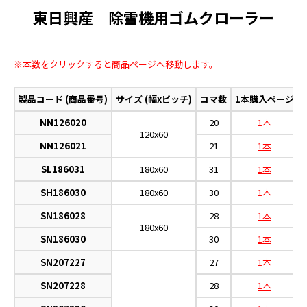
東日興産 除雪機用ゴムクローラー
※本数をクリックすると商品ページへ移動します。
製品コード (商品番号)
サイズ (幅xピッチ)
コマ数
1本購入ページ
NN126020
20
1本
120x60
NN126021
21
1本
SL186031
180x60
31
1本
SH186030
180x60
30
1本
SN186028
28
1本
180x60
SN186030
30
1本
SN207227
27
1本
SN207228
28
1本