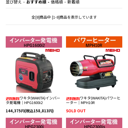
並び替え
おすすめ順
価格順
新着順
全[8]商品中 [1-8]商品を表示しています
ワキタ(WAKITA)インバー
ワキタ(WAKITA)パワーヒ
タ発電機｜HPG1600i2
ーター｜MPH10R
144,375円(税込158,813円)
SOLD OUT