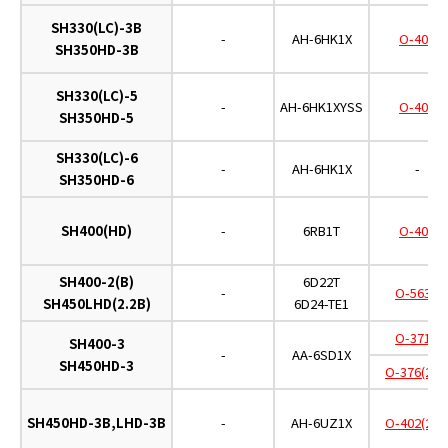
SH330(LC)-3B
-
AH-6HK1X
O-402
SH350HD-3B
SH330(LC)-5
-
AH-6HK1XYSS
O-402
SH350HD-5
SH330(LC)-6
-
AH-6HK1X
-
SH350HD-6
SH400(HD)
-
6RB1T
O-400
SH400-2(B)
6D22T
-
O-563A
SH450LHD(2.2B)
6D24-TE1
O-371A
SH400-3
-
AA-6SD1X
SH450HD-3
O-376(2ヶ
SH450HD-3B,LHD-3B
-
AH-6UZ1X
O-402(2ヶ