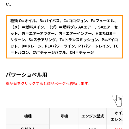
い。
種類 O=オイル、B=バイパス、C=コロジョン、F=フューエル、
（メ）＝燃料メイン、（プ）＝燃料プレ A=エアー、S=エアーセ
ット、外＝エアーアウター、内＝エアーインナー、HまたはR＝
リターン、S=ステアリング、T=トランスミッション、P=パイロ
ット、D=ドレーン、PL=パワーライン、PTパワートレイン、TC
＝トルコン、CV=チャージバブル、CH＝チャージ
パワーショベル用
※品番をクリックすると商品ページへ移動します。
オイル
機種
号機
エンジン型式
エレメン
SH60-1
-
4JB1
O-567