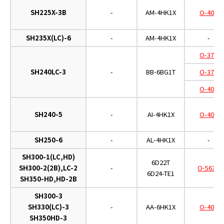
SH225X-3B
-
AM-4HK1X
O-402
SH235X(LC)-6
-
AM-4HK1X
-
O-375
SH240LC-3
-
BB-6BG1T
O-376
O-402
SH240-5
-
AI-4HK1X
O-402
SH250-6
-
AL-4HK1X
-
SH300-1(LC,HD)
6D22T
SH300-2(2B),LC-2
-
O-563A
6D24-TE1
SH350-HD,HD-2B
SH300-3
SH330(LC)-3
-
AA-6HK1X
O-402
SH350HD-3