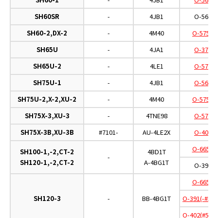
SH60SR
-
4JB1
O-567
SH60-2,DX-2
-
4M40
O-575A
SH65U
-
4JA1
O-379
SH65U-2
-
4LE1
O-574
SH75U-1
-
4JB1
O-567
SH75U-2,X-2,XU-2
-
4M40
O-575A
SH75X-3,XU-3
-
4TNE98
O-574
SH75X-3B,XU-3B
#7101-
AU-4LE2X
O-404
O-665D
SH100-1,-2,CT-2
4BD1T
-
SH120-1,-2,CT-2
A-4BG1T
O-391
O-665D
SH120-3
-
BB-4BG1T
O-391(-#500
O-402(#5001