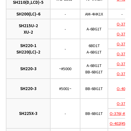
SH210(D,LCD)-5
SH200(LC)-6
-
AM-4HK1X
-
O-375
SH215U-2
-
A-6BG1T
XU-2
O-376
O-375
SH220-1
6BD1T
-
SH220(LC)-2
A-6BG1T
O-376
O-375
A-6BG1T
SH220-3
~#5000
BB-6BG1T
O-376
SH220-3
#5001~
BB-6BG1T
O-402
O-375
SH225X-3
-
BB-6BG1T
O-376(-#500
O-402(#5001