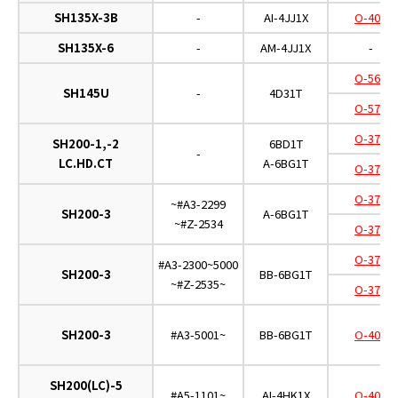
SH135X-3B
-
AI-4JJ1X
O-402
SH135X-6
-
AM-4JJ1X
-
O-567
SH145U
-
4D31T
O-570
O-375
SH200-1,-2
6BD1T
-
LC.HD.CT
A-6BG1T
O-376
O-375
~#A3-2299
SH200-3
A-6BG1T
~#Z-2534
O-376
O-375
#A3-2300~5000
SH200-3
BB-6BG1T
~#Z-2535~
O-376
SH200-3
#A3-5001~
BB-6BG1T
O-402
SH200(LC)-5
#A5-1101~
AI-4HK1X
O-402