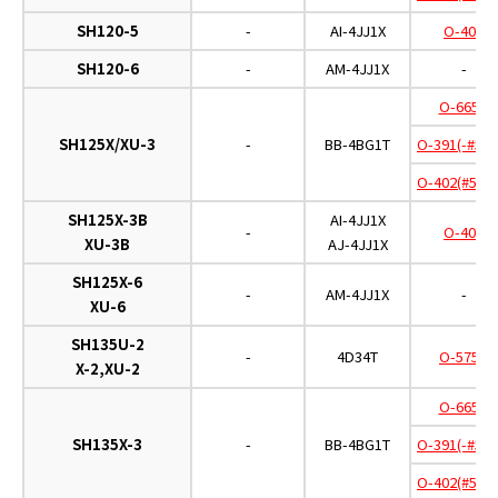
SH120-5
-
AI-4JJ1X
O-402
SH120-6
-
AM-4JJ1X
-
O-665D
SH125X/XU-3
-
BB-4BG1T
O-391(-#500
O-402(#5001
SH125X-3B
AI-4JJ1X
-
O-402
XU-3B
AJ-4JJ1X
SH125X-6
-
AM-4JJ1X
-
XU-6
SH135U-2
-
4D34T
O-575A
X-2,XU-2
O-665D
SH135X-3
-
BB-4BG1T
O-391(-#500
O-402(#5001