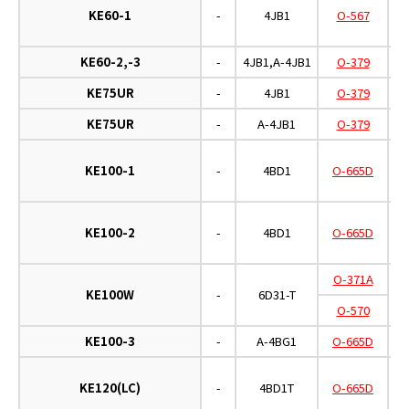
KE60-1
-
4JB1
O-567
KE60-2,-3
-
4JB1,A-4JB1
O-379
KE75UR
-
4JB1
O-379
KE75UR
-
A-4JB1
O-379
KE100-1
-
4BD1
O-665D
KE100-2
-
4BD1
O-665D
O-371A
KE100W
-
6D31-T
O-570
KE100-3
-
A-4BG1
O-665D
KE120(LC)
-
4BD1T
O-665D