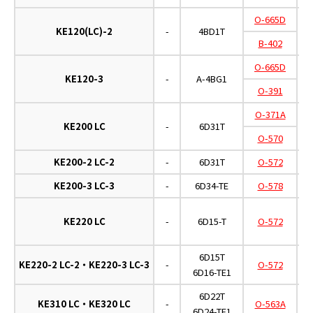
O-665D
KE120(LC)-2
-
4BD1T
B-402
O-665D
KE120-3
-
A-4BG1
O-391
O-371A
KE200 LC
-
6D31T
O-570
KE200-2 LC-2
-
6D31T
O-572
KE200-3 LC-3
-
6D34-TE
O-578
KE220 LC
-
6D15-T
O-572
6D15T
KE220-2 LC-2・KE220-3 LC-3
-
O-572
6D16-TE1
6D22T
KE310 LC・KE320 LC
-
O-563A
6D24-TE1