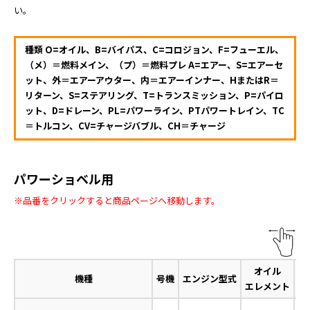
い。
種類 O=オイル、B=バイパス、C=コロジョン、F=フューエル、
（メ）＝燃料メイン、（プ）＝燃料プレ A=エアー、S=エアーセ
ット、外＝エアーアウター、内＝エアーインナー、HまたはR＝
リターン、S=ステアリング、T=トランスミッション、P=パイロ
ット、D=ドレーン、PL=パワーライン、PTパワートレイン、TC
＝トルコン、CV=チャージバブル、CH＝チャージ
パワーショベル用
※品番をクリックすると商品ページへ移動します。
オイル
フ
機種
号機
エンジン型式
エレメント
エ