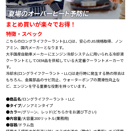
まとめ買いが楽々でお得！
特徴・スペック
こちらのロングライフクーラント(LLC)は、安心のJIS規格取得、ノン
アミン、国内メーカーとなります。
大手国産自動車メーカーにエンジン冷却システムに用いられる冷却液
クーラントとしてOEM品を供給している大定番クーラントメーカーで
す。
冷却水(ロングライフクーラント・LLC)は走行時に発生する熱の除去は
もちろん、金属部品のサビ防止、ウォーターポンプの潤滑性向上な
ど、エンジンを守る重要な役割を持っています。
●
商品名
/ロングライフクーラント・LLC
●
タイプ
/ノンアミンタイプ
●
カラー
/グリーン、レッド(どちらかをお選び下さい)
●
内容量
/大容量200リットル(業務用)
●
容器
/ドラム缶