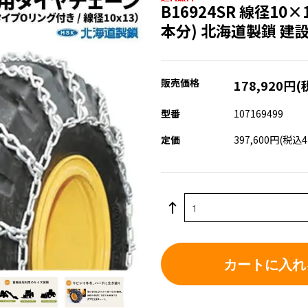
B16924SR 線径10
本分) 北海道製鎖 建
販売価格
178,920円(
型番
107169499
定価
397,600円(税込4
カートに入れ