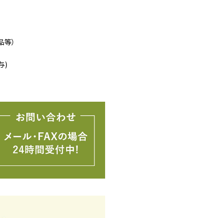
品等）
与)