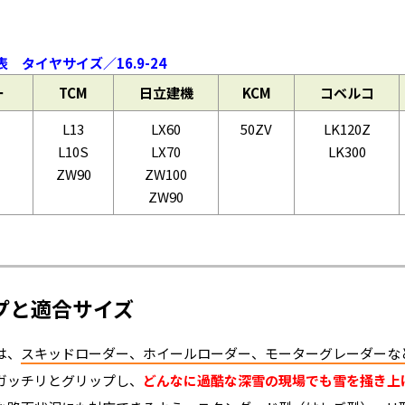
タイヤサイズ／16.9-24
ー
TCM
日立建機
KCM
コベルコ
L13
LX60
50ZV
LK120Z
L10S
LX70
LK300
ZW90
ZW100
ZW90
プと適合サイズ
は、
スキッドローダー、ホイールローダー、モーターグレーダーな
ガッチリとグリップし、
どんなに過酷な深雪の現場でも雪を掻き上