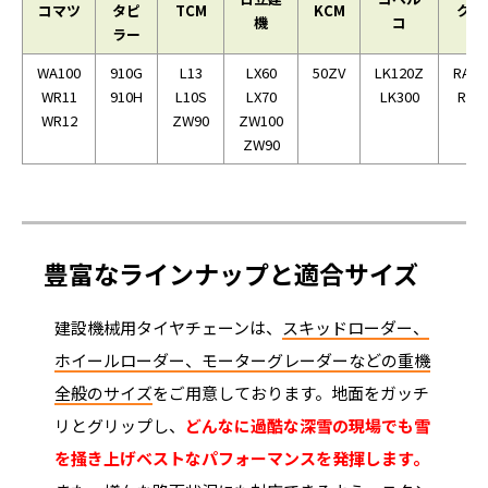
コマツ
タピ
TCM
KCM
クボ
機
コ
ラー
WA100
910G
L13
LX60
50ZV
LK120Z
RA12
WR11
910H
L10S
LX70
LK300
R13
WR12
ZW90
ZW100
ZW90
豊富なラインナップと適合サイズ
建設機械用タイヤチェーンは、
スキッドローダー、
ホイールローダー、モーターグレーダーなどの重機
全般のサイズ
をご用意しております。地面をガッチ
リとグリップし、
どんなに過酷な深雪の現場でも雪
を掻き上げベストなパフォーマンスを発揮します。