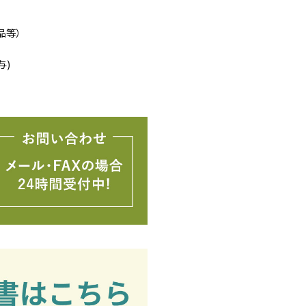
品等）
与)