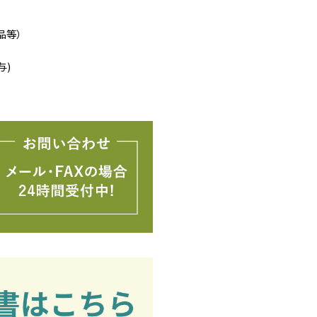
品等）
与)