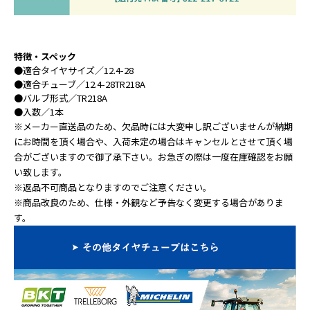
特徴・スペック
●
適合タイヤサイズ
／12.4-28
●
適合チューブ
／12.4-28TR218A
●
バルブ形式
／TR218A
●
入数
／1本
※メーカー直送品のため、欠品時には大変申し訳ございませんが納期
にお時間を頂く場合や、入荷未定の場合はキャンセルとさせて頂く場
合がございますので御了承下さい。お急ぎの際は一度在庫確認をお願
い致します。
※返品不可商品となりますのでご注意ください。
※商品改良のため、仕様・外観など予告なく変更する場合がありま
す。