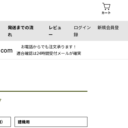
カート
発送までの流
レビュ
ログイン
新規会員登
れ
ー
録
お電話からでも注文承ります！
.com
適合確認は24時間受付メールが確実
ブ
用）
建機用