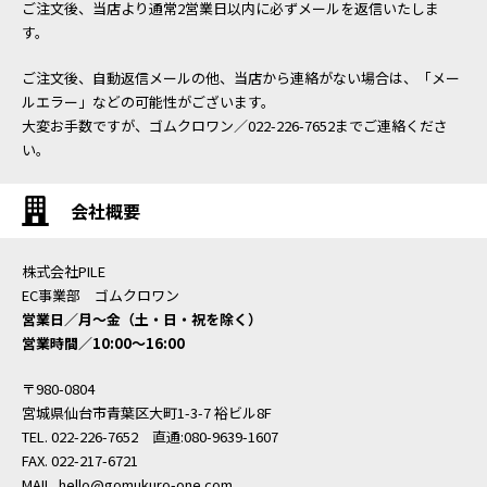
ご注文後、当店より通常2営業日以内に必ずメールを返信いたしま
す。
ご注文後、自動返信メールの他、当店から連絡がない場合は、「メー
ルエラー」などの可能性がございます。
大変お手数ですが、ゴムクロワン／022-226-7652までご連絡くださ
い。
会社概要
株式会社PILE
EC事業部 ゴムクロワン
営業日／月〜金（土・日・祝を除く）
営業時間／10:00〜16:00
〒980-0804
宮城県仙台市青葉区大町1-3-7 裕ビル8F
TEL. 022-226-7652 直通:080-9639-1607
FAX. 022-217-6721
MAIL.
hello@gomukuro-one.com