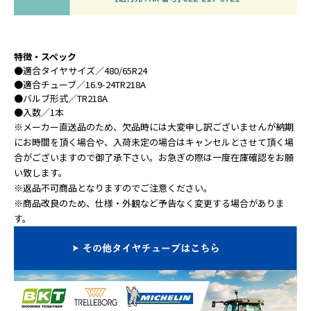
特徴・スペック
●
適合タイヤサイズ
／480/65R24
●
適合チューブ
／16.9-24TR218A
●
バルブ形式
／TR218A
●
入数
／1本
※メーカー直送品のため、欠品時には大変申し訳ございませんが納期
にお時間を頂く場合や、入荷未定の場合はキャンセルとさせて頂く場
合がございますので御了承下さい。お急ぎの際は一度在庫確認をお願
い致します。
※返品不可商品となりますのでご注意ください。
※商品改良のため、仕様・外観など予告なく変更する場合がありま
す。