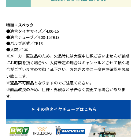
特徴・スペック
●
適合タイヤサイズ
／4.00-15
●
適合チューブ
／4.00-15TR13
●
バルブ形式
／TR13
●
入数
／1本
※メーカー直送品のため、欠品時には大変申し訳ございませんが納期
にお時間を頂く場合や、入荷未定の場合はキャンセルとさせて頂く場
合がございますので御了承下さい。お急ぎの際は一度在庫確認をお願
い致します。
※返品不可商品となりますのでご注意ください。
※商品改良のため、仕様・外観など予告なく変更する場合がありま
す。