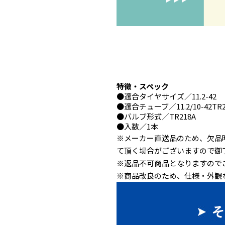
特徴・スペック
●
適合タイヤサイズ
／11.2-42
●
適合チューブ
／11.2/10-42TR
●
バルブ形式
／TR218A
●
入数
／1本
※メーカー直送品のため、欠品
て頂く場合がございますので御
※返品不可商品となりますので
※商品改良のため、仕様・外観