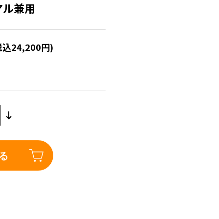
ジアル兼用
税込24,200円)
る