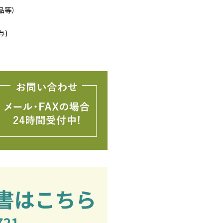
品等）
与)