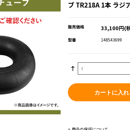
ブ TR218A 1本 ラ
販売価格
33,100円(
型番
148543699
カートに入れ
商品の保証について