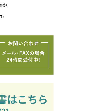
品等）
与)