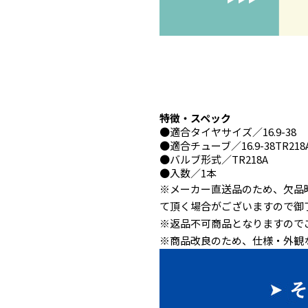
特徴・スペック
●
適合タイヤサイズ
／16.9-38
●
適合チューブ
／16.9-38TR218
●
バルブ形式
／TR218A
●
入数
／1本
※メーカー直送品のため、欠品
て頂く場合がございますので御
※返品不可商品となりますので
※商品改良のため、仕様・外観