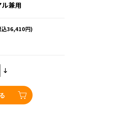
ジアル兼用
税込36,410円)
る