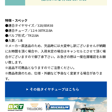
特徴・スペック
●
適合タイヤサイズ
／320/85R38
●
適合チューブ
／12.4-38TR218A
●
バルブ形式
／TR218A
●
入数
／1本
※メーカー直送品のため、欠品時には大変申し訳ございませんが納期
にお時間を頂く場合や、入荷未定の場合はキャンセルとさせて頂く場
合がございますので御了承下さい。お急ぎの際は一度在庫確認をお願
い致します。
※返品不可商品となりますのでご注意ください。
※商品改良のため、仕様・外観など予告なく変更する場合がありま
す。