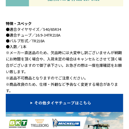
特徴・スペック
●
適合タイヤサイズ
／540/65R34
●
適合チューブ
／16.9-34TR218A
●
バルブ形式
／TR218A
●
入数
／1本
※メーカー直送品のため、欠品時には大変申し訳ございませんが納期
にお時間を頂く場合や、入荷未定の場合はキャンセルとさせて頂く場
合がございますので御了承下さい。お急ぎの際は一度在庫確認をお願
い致します。
※返品不可商品となりますのでご注意ください。
※商品改良のため、仕様・外観など予告なく変更する場合がありま
す。