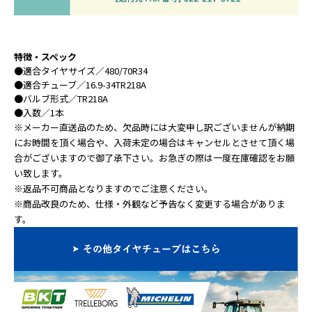
特徴・スペック
●
適合タイヤサイズ
／480/70R34
●
適合チューブ
／16.9-34TR218A
●
バルブ形式
／TR218A
●
入数
／1本
※メーカー直送品のため、欠品時には大変申し訳ございませんが納期
にお時間を頂く場合や、入荷未定の場合はキャンセルとさせて頂く場
合がございますので御了承下さい。お急ぎの際は一度在庫確認をお願
い致します。
※返品不可商品となりますのでご注意ください。
※商品改良のため、仕様・外観など予告なく変更する場合がありま
す。