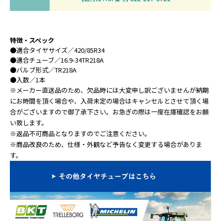
特徴・スペック
●
適合タイヤサイズ
／420/85R34
●
適合チューブ
／16.9-34TR218A
●
バルブ形式
／TR218A
●
入数
／1本
※メーカー直送品のため、欠品時には大変申し訳ございませんが納期
にお時間を頂く場合や、入荷未定の場合はキャンセルとさせて頂く場
合がございますので御了承下さい。お急ぎの際は一度在庫確認をお願
い致します。
※返品不可商品となりますのでご注意ください。
※商品改良のため、仕様・外観など予告なく変更する場合がありま
す。