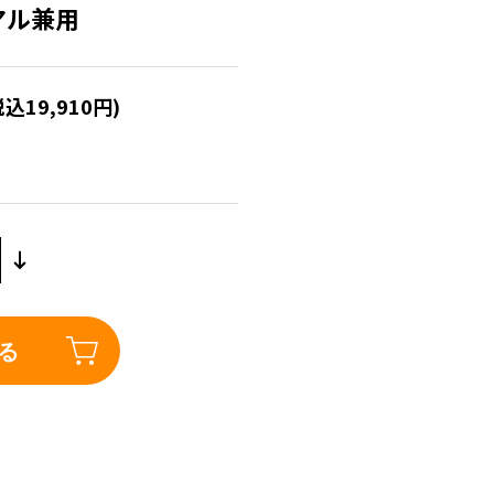
ジアル兼用
税込19,910円)
る