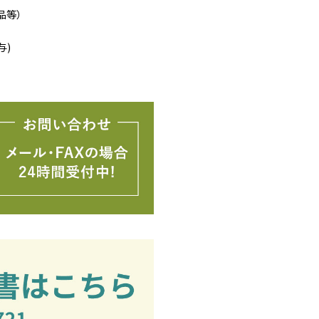
品等）
与)