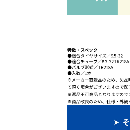
特徴・スペック
●
適合タイヤサイズ
／9.5-32
●
適合チューブ
／8.3-32TR218A
●
バルブ形式
／TR218A
●
入数
／1本
※メーカー直送品のため、欠品
て頂く場合がございますので御
※返品不可商品となりますので
※商品改良のため、仕様・外観