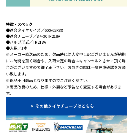
特徴・スペック
●
適合タイヤサイズ
／600/65R30
●
適合チューブ
／8.4-30TR218A
●
バルブ形式
／TR218A
●
入数
／1本
※メーカー直送品のため、欠品時には大変申し訳ございませんが納期
にお時間を頂く場合や、入荷未定の場合はキャンセルとさせて頂く場
合がございますので御了承下さい。お急ぎの際は一度在庫確認をお願
い致します。
※返品不可商品となりますのでご注意ください。
※商品改良のため、仕様・外観など予告なく変更する場合がありま
す。