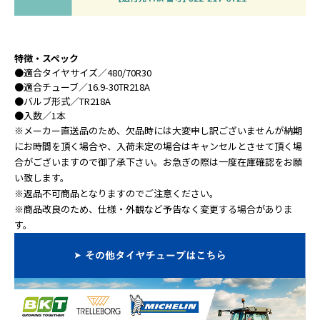
特徴・スペック
●
適合タイヤサイズ
／480/70R30
●
適合チューブ
／16.9-30TR218A
●
バルブ形式
／TR218A
●
入数
／1本
※メーカー直送品のため、欠品時には大変申し訳ございませんが納期
にお時間を頂く場合や、入荷未定の場合はキャンセルとさせて頂く場
合がございますので御了承下さい。お急ぎの際は一度在庫確認をお願
い致します。
※返品不可商品となりますのでご注意ください。
※商品改良のため、仕様・外観など予告なく変更する場合がありま
す。