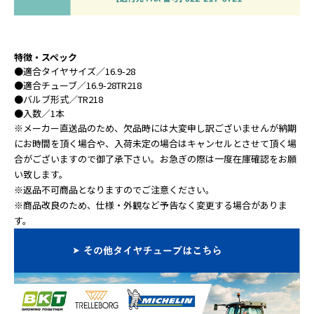
特徴・スペック
●
適合タイヤサイズ
／16.9-28
●
適合チューブ
／16.9-28TR218
●
バルブ形式
／TR218
●
入数
／1本
※メーカー直送品のため、欠品時には大変申し訳ございませんが納期
にお時間を頂く場合や、入荷未定の場合はキャンセルとさせて頂く場
合がございますので御了承下さい。お急ぎの際は一度在庫確認をお願
い致します。
※返品不可商品となりますのでご注意ください。
※商品改良のため、仕様・外観など予告なく変更する場合がありま
す。