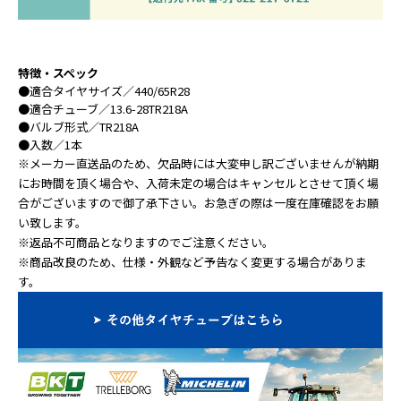
特徴・スペック
●
適合タイヤサイズ
／440/65R28
●
適合チューブ
／13.6-28TR218A
●
バルブ形式
／TR218A
●
入数
／1本
※メーカー直送品のため、欠品時には大変申し訳ございませんが納期
にお時間を頂く場合や、入荷未定の場合はキャンセルとさせて頂く場
合がございますので御了承下さい。お急ぎの際は一度在庫確認をお願
い致します。
※返品不可商品となりますのでご注意ください。
※商品改良のため、仕様・外観など予告なく変更する場合がありま
す。