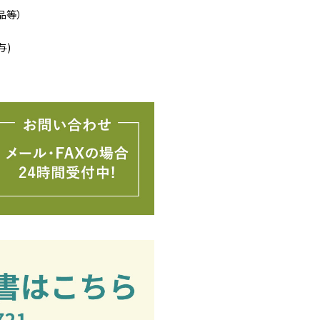
品等）
与)