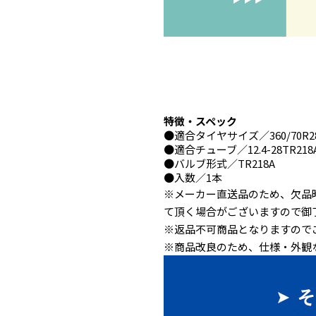
特徴・スペック
●
適合タイヤサイズ
／360/70R2
●
適合チューブ
／12.4-28TR218
●
バルブ形式
／TR218A
●
入数
／1本
※メーカー直送品のため、欠品
て頂く場合がございますので御
※返品不可商品となりますので
※商品改良のため、仕様・外観