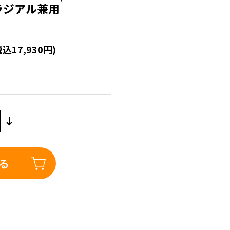
本 ラジアル兼用
税込17,930円)
る