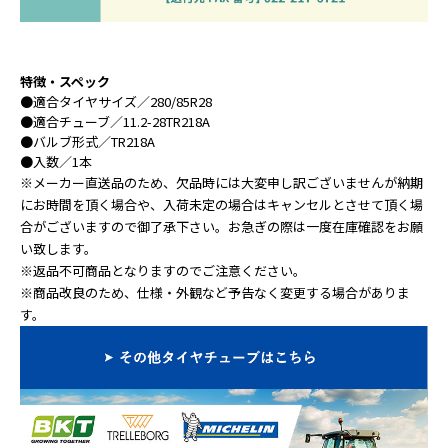
特徴・スペック
●
適合タイヤサイズ
／280/85R28
●
適合チューブ
／11.2-28TR218A
●
バルブ形式
／TR218A
●
入数
／1本
※メーカー直送品のため、欠品時には大変申し訳ございませんが納期
にお時間を頂く場合や、入荷未定の場合はキャンセルとさせて頂く場
合がございますので御了承下さい。お急ぎの際は一度在庫確認をお願
い致します。
※返品不可商品となりますのでご注意ください。
※商品改良のため、仕様・外観など予告なく変更する場合がありま
す。