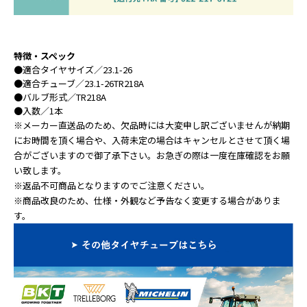
特徴・スペック
●
適合タイヤサイズ
／23.1-26
●
適合チューブ
／23.1-26TR218A
●
バルブ形式
／TR218A
●
入数
／1本
※メーカー直送品のため、欠品時には大変申し訳ございませんが納期
にお時間を頂く場合や、入荷未定の場合はキャンセルとさせて頂く場
合がございますので御了承下さい。お急ぎの際は一度在庫確認をお願
い致します。
※返品不可商品となりますのでご注意ください。
※商品改良のため、仕様・外観など予告なく変更する場合がありま
す。